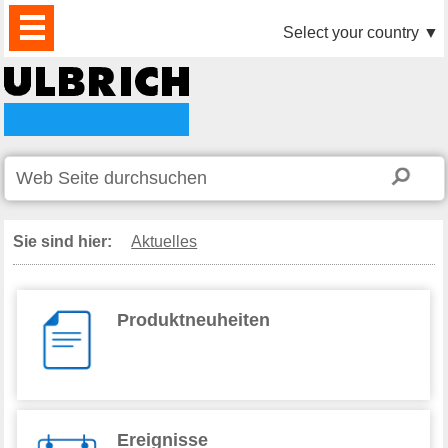
PRODUKTE
AKTUELLES
DOWNLOAD
VIDEO
PARTNER
UNTERNEHMEN
KONTAKTE
Select your country
▼
Sie sind hier:
Aktuelles
Produktneuheiten
Ereignisse