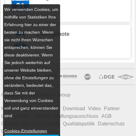
Wir verwenden Cookies, um
mithilfe von Statistiken Ihre
Erfahrung hier zu einer der
besten zu machen. Wenn
Jobangebote
sie nicht Ihren Wünschen
entsprechen, können Sie
diese deaktivieren. Wenn
Sie jedoch weiterhin auf
unserer Website bleiben,
ohne die Einstellungen zu
verändern, bedeutet das,
dass Sie mit der
© Copyright 2026 Ulbrich Group
Verwendung von Cookies
voll und ganz einverstanden
Home
Produkte
Aktuelles
Download
Video
Partner
sind.
Unternehmen
Sitemap
Haftungsausschluss
AGB
Cookies
ISO Zertifizierung
Qualitätspolitik
Datenschutz
Cookies-Einstellungen
Code of Conduct