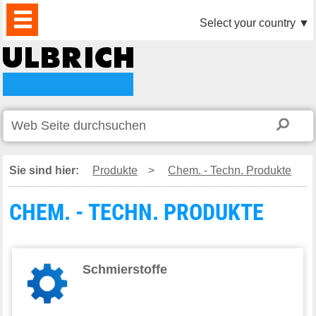
PRODUKTE
AKTUELLES
DOWNLOAD
VIDEO
PARTNER
UNTERNEHMEN
KONTAKTE
Select your country
▼
Sie sind hier:
Produkte
>
Chem. - Techn. Produkte
CHEM. - TECHN. PRODUKTE
Schmierstoffe