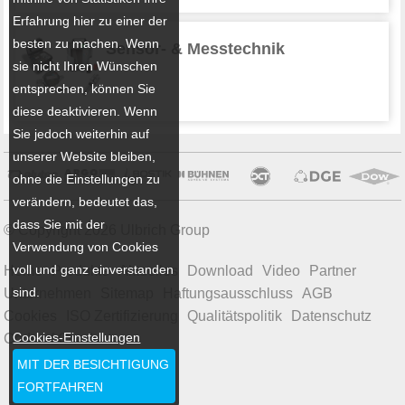
Erfahrung hier zu einer der
besten zu machen. Wenn
Sensor- & Messtechnik
sie nicht Ihren Wünschen
entsprechen, können Sie
diese deaktivieren. Wenn
Sie jedoch weiterhin auf
unserer Website bleiben,
ohne die Einstellungen zu
verändern, bedeutet das,
dass Sie mit der
© Copyright 2026 Ulbrich Group
Verwendung von Cookies
voll und ganz einverstanden
Home
Produkte
Aktuelles
Download
Video
Partner
sind.
Unternehmen
Sitemap
Haftungsausschluss
AGB
Cookies
ISO Zertifizierung
Qualitätspolitik
Datenschutz
Cookies-Einstellungen
Code of Conduct
MIT DER BESICHTIGUNG
FORTFAHREN