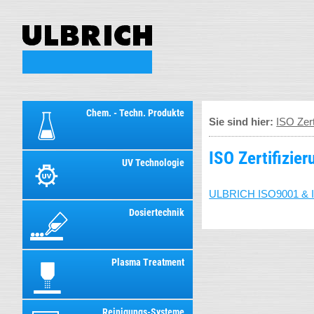
Chem. - Techn. Produkte
Sie sind hier:
ISO Zert
ISO Zertifizier
UV Technologie
ULBRICH ISO9001 & 
Dosiertechnik
Plasma Treatment
Reinigungs-Systeme