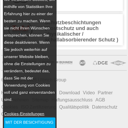
mithilfe von Statistiken Ihre
Erfahrung hier zu einer der
besten zu machen. Wenn
Schutzbeschichtungen
(Rostschutz und auch
sie nicht Ihren Wünschen
physikalischer /
entsprechen, können Sie
schallabsorbierender Schutz )
diese deaktivieren. Wenn
Sie jedoch weiterhin auf
unserer Website bleiben,
ohne die Einstellungen zu
verändern, bedeutet das,
dass Sie mit der
© Copyright 2026 Ulbrich Group
Verwendung von Cookies
voll und ganz einverstanden
Home
Produkte
Aktuelles
Download
Video
Partner
sind.
Unternehmen
Sitemap
Haftungsausschluss
AGB
Cookies
ISO Zertifizierung
Qualitätspolitik
Datenschutz
Cookies-Einstellungen
Code of Conduct
MIT DER BESICHTIGUNG