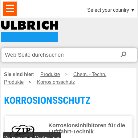
PRODUKTE
AKTUELLES
DOWNLOAD
VIDEO
PARTNER
UNTERNEHMEN
KONTAKTE
Select your country
▼
Sie sind hier:
Produkte
>
Chem. - Techn.
Produkte
>
Korrosionsschutz
KORROSIONSSCHUTZ
Korrosionsinhibitoren für die
Luftfahrt-Technik
Wir verwenden Cookies, um