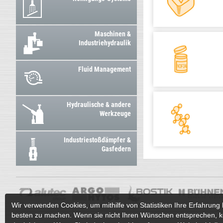
Maschinen &
Industriehydraulik
Fluid Management
Hydraulische & andere
Werkzeuge
Industriestoßdämpfer &
Gasfedern
Wir verwenden Cookies, um mithilfe von Statistiken Ihre Erfahrung 
besten zu machen. Wenn sie nicht Ihren Wünschen entsprechen, k