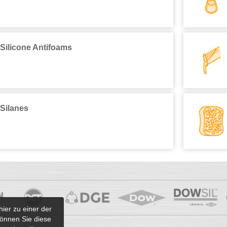
Silicone Antifoams
Silanes
hier zu einer der
önnen Sie diese