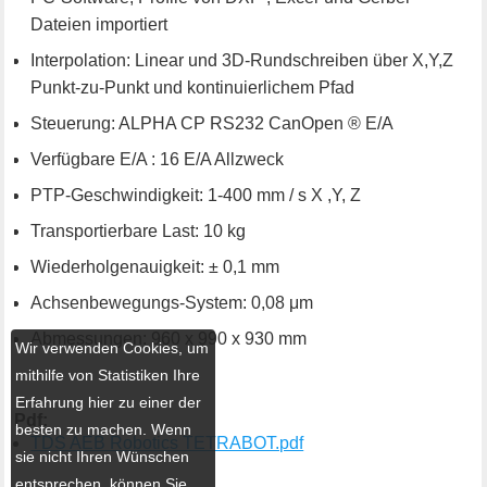
Dateien importiert
Interpolation: Linear und 3D-Rundschreiben über X,Y,Z
Punkt-zu-Punkt und kontinuierlichem Pfad
Steuerung: ALPHA CP RS232 CanOpen ® E/A
Verfügbare E/A : 16 E/A Allzweck
PTP-Geschwindigkeit: 1-400 mm / s X ,Y, Z
Transportierbare Last: 10 kg
Wiederholgenauigkeit: ± 0,1 mm
Achsenbewegungs-System: 0,08 μm
Abmessungen: 960 x 990 x 930 mm
Wir verwenden Cookies, um
mithilfe von Statistiken Ihre
Erfahrung hier zu einer der
Pdf:
besten zu machen. Wenn
TDS AEB Robotics TETRABOT.pdf
sie nicht Ihren Wünschen
entsprechen, können Sie