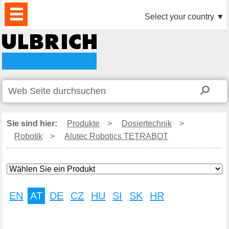
PRODUKTE
AKTUELLES
DOWNLOAD
VIDEO
PARTNER
UNTERNEHMEN
KONTAKTE
Select your country
▼
Sie sind hier:
Produkte
>
Dosiertechnik
>
Robotik
>
Alutec Robotics TETRABOT
EN
AT
DE
CZ
HU
SI
SK
HR