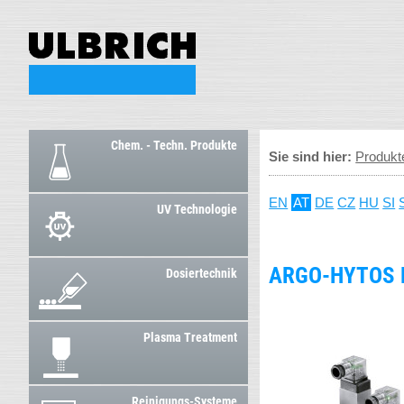
Chem. - Techn. Produkte
Sie sind hier:
Produkt
EN
AT
DE
CZ
HU
SI
UV Technologie
ARGO-HYTOS 
Dosiertechnik
Plasma Treatment
Reinigungs-Systeme