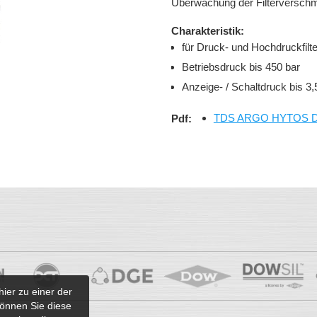
Überwachung der Filterverschm
Charakteristik:
für Druck- und Hochdruckfilte
Betriebsdruck bis 450 bar
Anzeige- / Schaltdruck bis 3
TDS ARGO HYTOS DG
Pdf:
hier zu einer der
önnen Sie diese