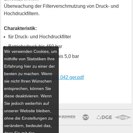
Überwachung der Filterverschmutzung von Druck- und
Hochdruckfiltern.
Charakteristik:
für Druck- und Hochdruckfilter
Betriebsdruck bis 450 bar
Wir verwenden Cookies, um
Anzeige- / Schaltdruck bis 5,0 bar
mithilfe von Statistiken Ihre
Erfahrung hier zu einer der
Pdf:
besten zu machen. Wenn
TDS ARGO HYTOS DG 042 ger.pdf
sie nicht Ihren Wünschen
entsprechen, können Sie
diese deaktivieren. Wenn
Sie jedoch weiterhin auf
unserer Website bleiben,
ohne die Einstellungen zu
verändern, bedeutet das,
dass Sie mit der