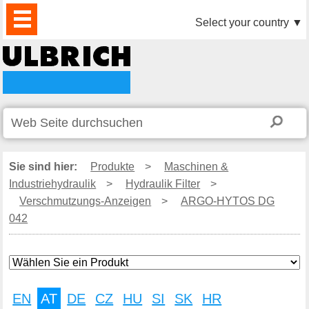
PRODUKTE
AKTUELLES
DOWNLOAD
VIDEO
PARTNER
UNTERNEHMEN
KONTAKTE
Select your country
▼
Sie sind hier:
Produkte
>
Maschinen &
Industriehydraulik
>
Hydraulik Filter
>
Verschmutzungs-Anzeigen
>
ARGO-HYTOS DG
042
EN
AT
DE
CZ
HU
SI
SK
HR