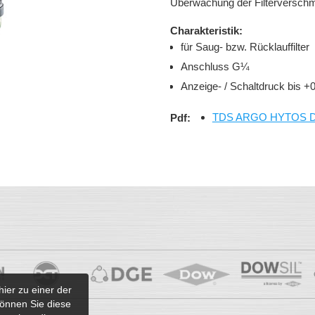
Überwachung der Filterverschmu
Charakteristik:
für Saug- bzw. Rücklauffilter
Anschluss G¼
Anzeige- / Schaltdruck bis 
TDS ARGO HYTOS DG
Pdf:
hier zu einer der
önnen Sie diese