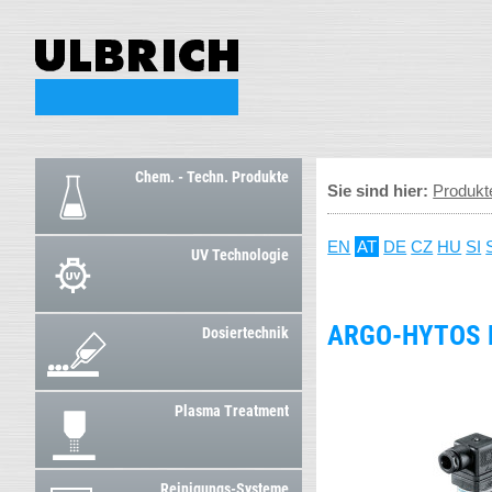
Chem. - Techn. Produkte
Sie sind hier:
Produkt
EN
AT
DE
CZ
HU
SI
UV Technologie
ARGO-HYTOS 
Dosiertechnik
Plasma Treatment
Reinigungs-Systeme