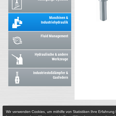
Maschinen &
Industriehydraulik
Fluid Management
Hydraulische & andere
Werkzeuge
Industriestoßdämpfer &
Gasfedern
Wir verwenden Cookies, um mithilfe von Statistiken Ihre Erfahrung 