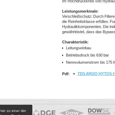
Im Hochdruckkreis von Hydraul
Leistungsmerkmale:
Verschleißschutz: Durch Filtere
die Reinheitsklasse erfüllen. F
Hydraulikkomponenten. Die ind
gewährleistet, dass das Bypassv
Charakteristik:
Leitungseinbau
Betriebsdruck bis 630 bar
Nennvolumenstrom bis 175
TDS ARGO HYTOS HD
Pdf:
hier zu einer der