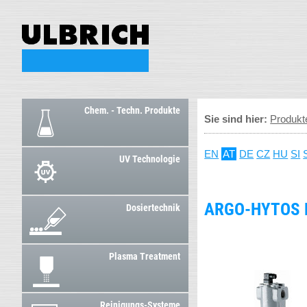
Chem. - Techn. Produkte
Sie sind hier:
Produkt
EN
AT
DE
CZ
HU
SI
UV Technologie
ARGO-HYTOS 
Dosiertechnik
Plasma Treatment
Reinigungs-Systeme