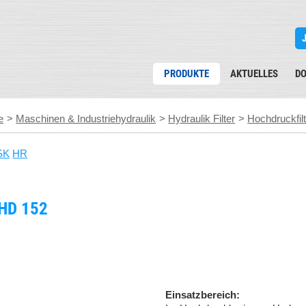
PRODUKTE
AKTUELLES
D
e
>
Maschinen & Industriehydraulik
>
Hydraulik Filter
>
Hochdruckfil
SK
HR
HD 152
Einsatzbereich: