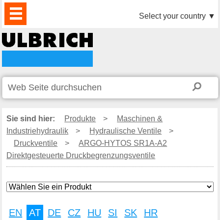
PRODUKTE
AKTUELLES
DOWNLOAD
VIDEO
PARTNER
UNTERNEHMEN
KONTAKTE
Select your country
▼
Sie sind hier:
Produkte
>
Maschinen &
Industriehydraulik
>
Hydraulische Ventile
>
Druckventile
>
ARGO-HYTOS SR1A-A2
Direktgesteuerte Druckbegrenzungsventile
EN
AT
DE
CZ
HU
SI
SK
HR