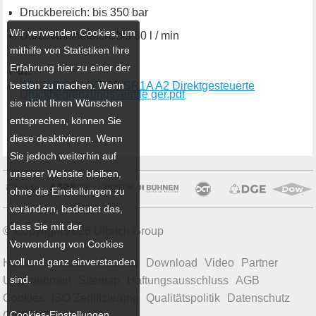
Druckbereich: bis 350 bar
Wir verwenden Cookies, um
Durchflussbereich: bis 30 l / min
mithilfe von Statistiken Ihre
Erfahrung hier zu einer der
Pdf:
besten zu machen. Wenn
TDS ARGO HYTOS SR1A A2 Direktgesteuerte
Druckbegrenzungsventile ger.pdf
sie nicht Ihren Wünschen
entsprechen, können Sie
diese deaktivieren. Wenn
Sie jedoch weiterhin auf
unserer Website bleiben,
ohne die Einstellungen zu
verändern, bedeutet das,
dass Sie mit der
© Copyright 2026 Ulbrich Group
Verwendung von Cookies
voll und ganz einverstanden
Home
Produkte
Aktuelles
Download
Video
Partner
sind.
Unternehmen
Sitemap
Haftungsausschluss
AGB
Cookies
ISO Zertifizierung
Qualitätspolitik
Datenschutz
Cookies-Einstellungen
Code of Conduct