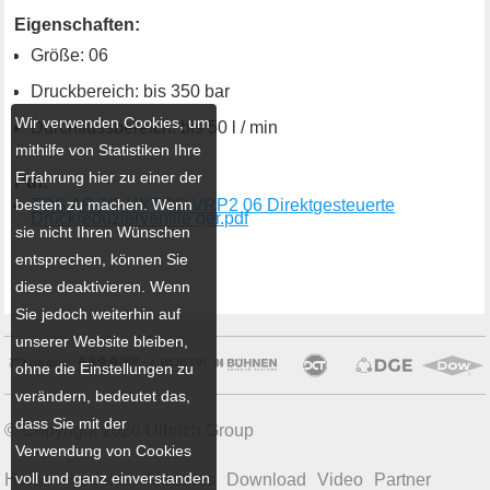
Eigenschaften:
Größe: 06
Druckbereich: bis 350 bar
Wir verwenden Cookies, um
Durchflussbereich: bis 50 l / min
mithilfe von Statistiken Ihre
Erfahrung hier zu einer der
Pdf:
besten zu machen. Wenn
TDS ARGO HYTOS VRP2 06 Direktgesteuerte
Druckreduzierventile ger.pdf
sie nicht Ihren Wünschen
entsprechen, können Sie
diese deaktivieren. Wenn
Sie jedoch weiterhin auf
unserer Website bleiben,
ohne die Einstellungen zu
verändern, bedeutet das,
dass Sie mit der
© Copyright 2026 Ulbrich Group
Verwendung von Cookies
voll und ganz einverstanden
Home
Produkte
Aktuelles
Download
Video
Partner