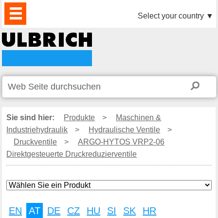
PRODUKTE
AKTUELLES
DOWNLOAD
VIDEO
PARTNER
UNTERNEHMEN
KONTAKTE
Select your country
▼
Sie sind hier:
Produkte
>
Maschinen &
Industriehydraulik
>
Hydraulische Ventile
>
Druckventile
>
ARGO-HYTOS VRP2-06
Direktgesteuerte Druckreduzierventile
EN
AT
DE
CZ
HU
SI
SK
HR