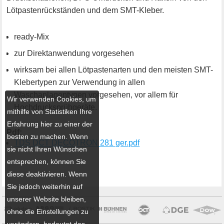
Lötpastenrückständen und dem SMT-Kleber.
ready-Mix
zur Direktanwendung vorgesehen
wirksam bei allen Lötpastenarten und den meisten SMT-
Klebertypen zur Verwendung in allen
Waschanlagentypen vorgesehen, vor allem für
Wir verwenden Cookies, um
Hochdrucksprühgeräte.
mithilfe von Statistiken Ihre
Erfahrung hier zu einer der
Pdf:
besten zu machen. Wenn
TDS DCT DECOTRON 281 ger.pdf
sie nicht Ihren Wünschen
entsprechen, können Sie
diese deaktivieren. Wenn
Sie jedoch weiterhin auf
unserer Website bleiben,
ohne die Einstellungen zu
verändern, bedeutet das,