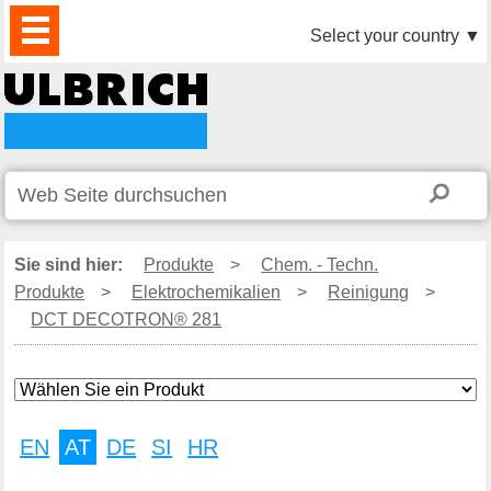
PRODUKTE
AKTUELLES
DOWNLOAD
VIDEO
PARTNER
UNTERNEHMEN
KONTAKTE
Select your country
▼
Sie sind hier:
Produkte
>
Chem. - Techn.
Produkte
>
Elektrochemikalien
>
Reinigung
>
DCT DECOTRON® 281
EN
AT
DE
SI
HR