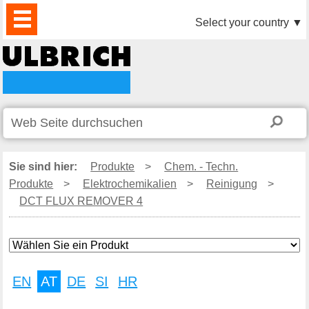
PRODUKTE
AKTUELLES
DOWNLOAD
VIDEO
PARTNER
UNTERNEHMEN
KONTAKTE
Select your country
▼
Sie sind hier:
Produkte
>
Chem. - Techn.
Produkte
>
Elektrochemikalien
>
Reinigung
>
DCT FLUX REMOVER 4
EN
AT
DE
SI
HR