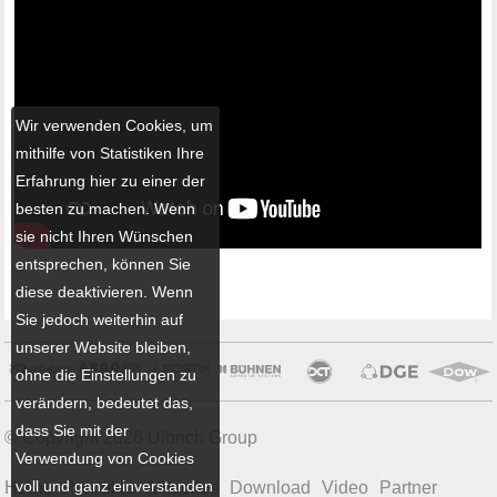
Wir verwenden Cookies, um
mithilfe von Statistiken Ihre
Erfahrung hier zu einer der
besten zu machen. Wenn
sie nicht Ihren Wünschen
entsprechen, können Sie
diese deaktivieren. Wenn
Sie jedoch weiterhin auf
unserer Website bleiben,
ohne die Einstellungen zu
verändern, bedeutet das,
dass Sie mit der
© Copyright 2026 Ulbrich Group
Verwendung von Cookies
voll und ganz einverstanden
Home
Produkte
Aktuelles
Download
Video
Partner