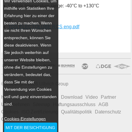
Wir verwenden Cookies, um
Usable temperature range: -40°C to +130°C
mithilfe von Statistiken Ihre
Erfahrung hier zu einer der
Pdf:
besten zu machen. Wenn
TDS ELECTOLUBE RCS eng.pdf
sie nicht Ihren Wünschen
entsprechen, können Sie
diese deaktivieren. Wenn
Sie jedoch weiterhin auf
unserer Website bleiben,
ohne die Einstellungen zu
verändern, bedeutet das,
dass Sie mit der
© Copyright 2026 Ulbrich Group
Verwendung von Cookies
voll und ganz einverstanden
Home
Produkte
Aktuelles
Download
Video
Partner
sind.
Unternehmen
Sitemap
Haftungsausschluss
AGB
Cookies
ISO Zertifizierung
Qualitätspolitik
Datenschutz
Cookies-Einstellungen
Code of Conduct
MIT DER BESICHTIGUNG