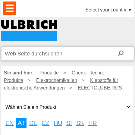
PRODUKTE
AKTUELLES
DOWNLOAD
VIDEO
PARTNER
UNTERNEHMEN
KONTAKTE
Select your country
▼
Sie sind hier:
Produkte
>
Chem. - Techn.
Produkte
>
Elektrochemikalien
>
Klebstoffe für
elektronische Anwendungen
>
ELECTOLUBE RCS
EN
AT
DE
CZ
HU
SI
SK
HR