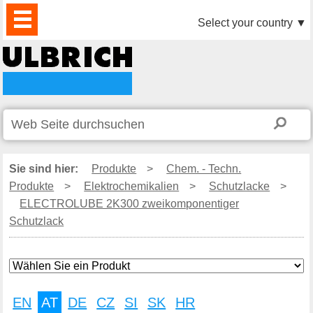
PRODUKTE
AKTUELLES
DOWNLOAD
VIDEO
PARTNER
UNTERNEHMEN
KONTAKTE
Select your country
▼
Sie sind hier:
Produkte
>
Chem. - Techn.
Produkte
>
Elektrochemikalien
>
Schutzlacke
>
ELECTROLUBE 2K300 zweikomponentiger
Schutzlack
EN
AT
DE
CZ
SI
SK
HR