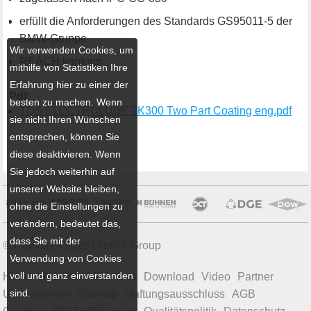
erfüllt die Anforderungen des Standards GS95011-5 der
BMW-Gruppe
Wir verwenden Cookies, um
REACH konform
mithilfe von Statistiken Ihre
Erfahrung hier zu einer der
Pdf:
besten zu machen. Wenn
TDS ELECTROLUBE 2K300 Two Part Coating eng.pdf
sie nicht Ihren Wünschen
entsprechen, können Sie
diese deaktivieren. Wenn
Sie jedoch weiterhin auf
unserer Website bleiben,
ohne die Einstellungen zu
verändern, bedeutet das,
dass Sie mit der
© Copyright 2026 Ulbrich Group
Verwendung von Cookies
voll und ganz einverstanden
Home
Produkte
Aktuelles
Download
Video
Partner
sind.
Unternehmen
Sitemap
Haftungsausschluss
AGB