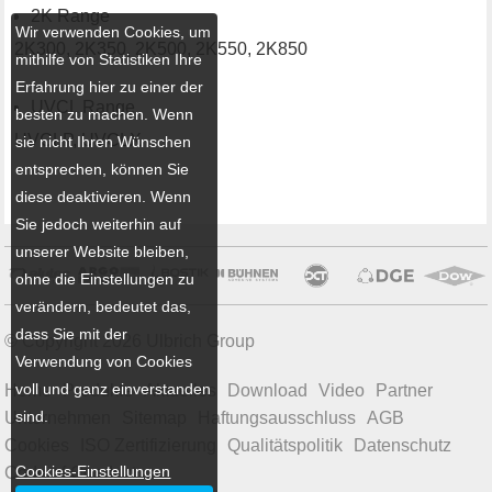
2K Range
Wir verwenden Cookies, um
2K300, 2K350, 2K500, 2K550, 2K850
mithilfe von Statistiken Ihre
Erfahrung hier zu einer der
UVCL Range
besten zu machen. Wenn
UVCLP, UVCLX
sie nicht Ihren Wünschen
entsprechen, können Sie
diese deaktivieren. Wenn
Sie jedoch weiterhin auf
unserer Website bleiben,
ohne die Einstellungen zu
verändern, bedeutet das,
dass Sie mit der
© Copyright 2026 Ulbrich Group
Verwendung von Cookies
voll und ganz einverstanden
Home
Produkte
Aktuelles
Download
Video
Partner
sind.
Unternehmen
Sitemap
Haftungsausschluss
AGB
Cookies
ISO Zertifizierung
Qualitätspolitik
Datenschutz
Cookies-Einstellungen
Code of Conduct