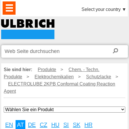
PRODUKTE
AKTUELLES
DOWNLOAD
VIDEO
PARTNER
UNTERNEHMEN
KONTAKTE
Select your country
▼
Sie sind hier:
Produkte
>
Chem. - Techn.
Produkte
>
Elektrochemikalien
>
Schutzlacke
>
ELECTROLUBE 2KPB Conformal Coating Reaction
Agent
EN
AT
DE
CZ
HU
SI
SK
HR