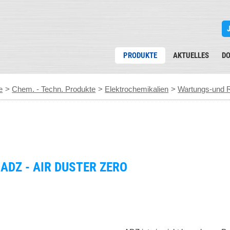
PRODUKTE
AKTUELLES
D
e
>
Chem. - Techn. Produkte
>
Elektrochemikalien
>
Wartungs-und R
ADZ - AIR DUSTER ZERO