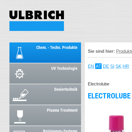
Chem. - Techn. Produkte
Sie sind hier:
Produkt
EN
AT
DE
SI
SK
HR
UV Technologie
Electrolube
Dosiertechnik
ELECTROLUBE 
Plasma Treatment
Reinigungs-Systeme