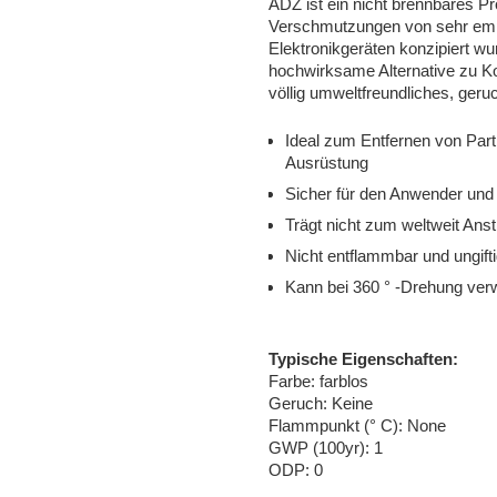
ADZ ist ein nicht brennbares P
Verschmutzungen von sehr empf
Elektronikgeräten konzipiert wu
hochwirksame Alternative zu Ko
völlig umweltfreundliches, geru
Ideal zum Entfernen von Part
Ausrüstung
Sicher für den Anwender und
Trägt nicht zum weltweit An
Nicht entflammbar und ungift
Kann bei 360 ° -Drehung ve
Typische Eigenschaften:
Farbe: farblos
Geruch: Keine
Flammpunkt (° C): None
GWP (100yr): 1
ODP: 0