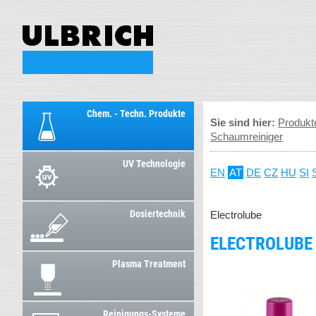
Chem. - Techn. Produkte
Sie sind hier:
Produkt
Schaumreiniger
UV Technologie
EN
AT
DE
CZ
HU
SI
Dosiertechnik
Electrolube
ELECTROLUBE
Plasma Treatment
Reinigungs-Systeme