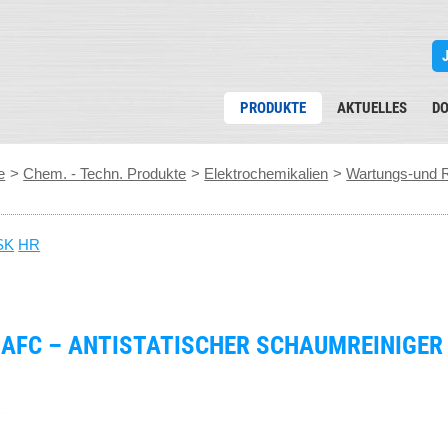
PRODUKTE
AKTUELLES
D
e
>
Chem. - Techn. Produkte
>
Elektrochemikalien
>
Wartungs-und R
SK
HR
 AFC – ANTISTATISCHER SCHAUMREINIGER