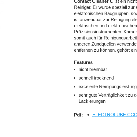
Contact Cleaner C
ist ein nich
Reiniger. Er wurde speziell zur
elektronischen Baugruppen, sow
ist anwendbar zur Reinigung ele
elektrischen und elektronisch
Präzisionsinstrumenten, Kamer
somit auch für Reinigungsarbei
anderen Zündquellen verwendet
entfernen zu können, gehört ei
Features
nicht brennbar
schnell trocknend
excelente Reinigungsleistung
sehr gute Verträglichkeit zu
Lackierungen
ELECTROLUBE CCC No
Pdf: