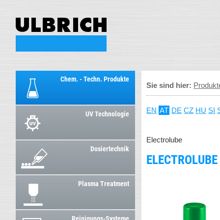
Chem. - Techn. Produkte
Sie sind hier:
Produkt
EN
AT
DE
CZ
HU
SI
UV Technologie
Electrolube
Dosiertechnik
ELECTROLUBE
Plasma Treatment
Reinigungs-Systeme