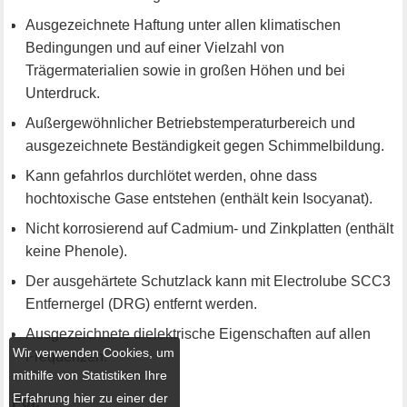
Ausgezeichnete Haftung unter allen klimatischen
Bedingungen und auf einer Vielzahl von
Trägermaterialien sowie in großen Höhen und bei
Unterdruck.
Außergewöhnlicher Betriebstemperaturbereich und
ausgezeichnete Beständigkeit gegen Schimmelbildung.
Kann gefahrlos durchlötet werden, ohne dass
hochtoxische Gase entstehen (enthält kein Isocyanat).
Nicht korrosierend auf Cadmium- und Zinkplatten (enthält
keine Phenole).
Der ausgehärtete Schutzlack kann mit Electrolube SCC3
Entfernergel (DRG) entfernt werden.
Ausgezeichnete dielektrische Eigenschaften auf allen
Wir verwenden Cookies, um
Frequenzen.
mithilfe von Statistiken Ihre
Erfahrung hier zu einer der
Pdf: