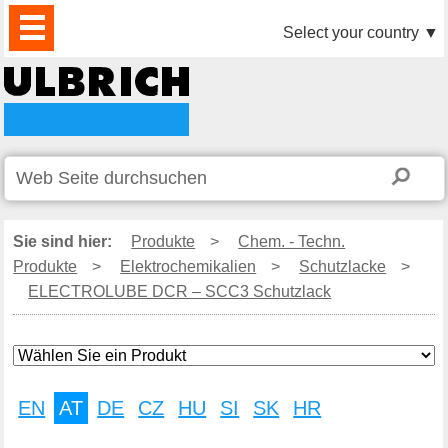
PRODUKTE
AKTUELLES
DOWNLOAD
VIDEO
PARTNER
UNTERNEHMEN
KONTAKTE
Select your country
▼
Sie sind hier:
Produkte
>
Chem. - Techn.
Produkte
>
Elektrochemikalien
>
Schutzlacke
>
ELECTROLUBE DCR – SCC3 Schutzlack
EN
AT
DE
CZ
HU
SI
SK
HR