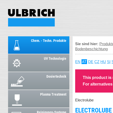
Chem. - Techn. Produkte
Sie sind hier:
Produkt
Bodenbeschichtung
UV Technologie
EN
AT
DE
CZ
HU
SI
Dosiertechnik
This product is
For alternative
Plasma Treatment
Electrolube
ELECTROLUBE 
Reinigungs-Systeme