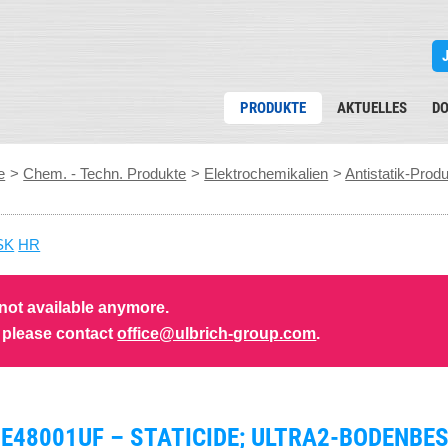
PRODUKTE
AKTUELLES
D
e
>
Chem. - Techn. Produkte
>
Elektrochemikalien
>
Antistatik-Prod
SK
HR
 not available anymore.
s please contact
office@ulbrich-group.com
.
E48001UF – STATICIDE; ULTRA2-BODENBE