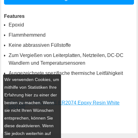
Features
Epoxid
Flammhemmend
Keine abbrassiven Füllstoffe
Zum Vergießen von Leiterplatten, Netzteilen, DC-DC
Wandlern und Temperatursensoren
Ausgezeichnete spezifische thermische Leitfähigkeit
Wir verwenden Cookies, um
mithilfe von Statistiken Ihre
Erfahrung hier zu einer der
Pdf:
besten zu machen. Wenn
TDS ELECTROLUBE ER2074 Epoxy Resin White
eng.pdf
sie nicht Ihren Wünschen
entsprechen, können Sie
diese deaktivieren. Wenn
Sie jedoch weiterhin auf