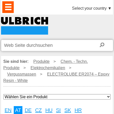
PRODUKTE
AKTUELLES
DOWNLOAD
VIDEO
PARTNER
UNTERNEHMEN
KONTAKTE
Select your country
▼
Sie sind hier:
Produkte
>
Chem. - Techn.
Produkte
>
Elektrochemikalien
>
Vergussmassen
>
ELECTROLUBE ER2074 – Epoxy
Resin - White
EN
AT
DE
CZ
HU
SI
SK
HR