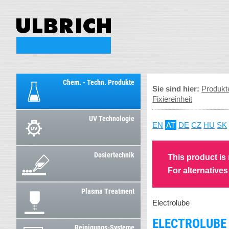
Chem. - Techn. Produkte
Sie sind hier:
Produkt
Fixiereinheit
UV Technologie
EN
AT
DE
CZ
HU
SK
Dosiertechnik
This product is
For alternative
Plasma Treatment
Electrolube
ELECTROLUBE 
Reinigungs-Systeme