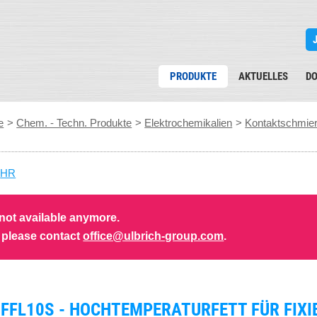
PRODUKTE
AKTUELLES
D
e
>
Chem. - Techn. Produkte
>
Elektrochemikalien
>
Kontaktschmier
HR
 not available anymore.
s please contact
office@ulbrich-group.com
.
FFL10S - HOCHTEMPERATURFETT FÜR FIXI