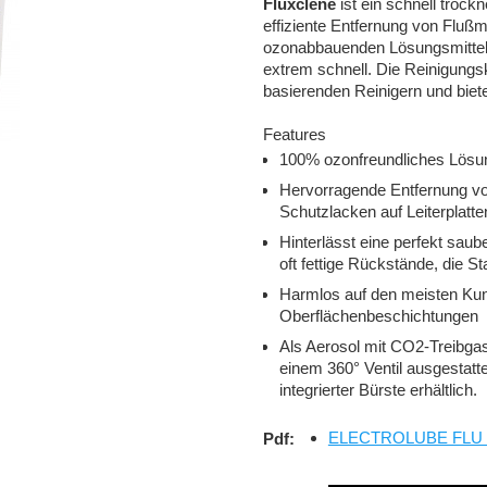
Fluxclene
ist ein schnell trockn
effiziente Entfernung von Fluß
ozonabbauenden Lösungsmitteln 
extrem schnell. Die Reinigungsk
basierenden Reinigern und biet
Features
100% ozonfreundliches Lösung
Hervorragende Entfernung von
Schutzlacken auf Leiterplatt
Hinterlässt eine perfekt saub
oft fettige Rückstände, die
Harmlos auf den meisten Ku
Oberflächenbeschichtungen
Als Aerosol mit CO2-Treibgas 
einem 360° Ventil ausgestatte
integrierter Bürste erhältlich.
ELECTROLUBE FLU Fl
Pdf: