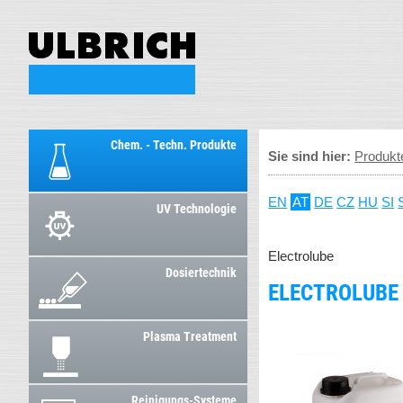
Chem. - Techn. Produkte
Sie sind hier:
Produkt
EN
AT
DE
CZ
HU
SI
UV Technologie
Electrolube
Dosiertechnik
ELECTROLUBE
Plasma Treatment
Reinigungs-Systeme