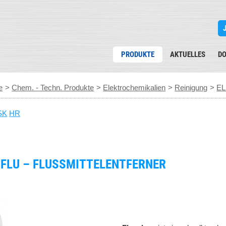
PRODUKTE
AKTUELLES
D
e
>
Chem. - Techn. Produkte
>
Elektrochemikalien
>
Reinigung
>
EL
SK
HR
 FLU – FLUSSMITTELENTFERNER