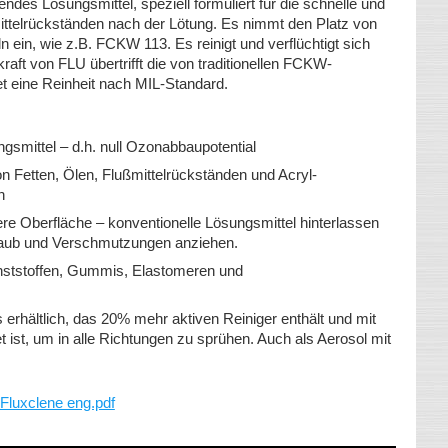
endes Lösungsmittel, speziell formuliert für die schnelle und
mittelrückständen nach der Lötung. Es nimmt den Platz von
ein, wie z.B. FCKW 113. Es reinigt und verflüchtigt sich
raft von FLU übertrifft die von traditionellen FCKW-
et eine Reinheit nach MIL-Standard.
smittel – d.h. null Ozonabbaupotential
 Fetten, Ölen, Flußmittelrückständen und Acryl-
en
ere Oberfläche – konventionelle Lösungsmittel hinterlassen
 Staub und Verschmutzungen anziehen.
nststoffen, Gummis, Elastomeren und
erhältlich, das 20% mehr aktiven Reiniger enthält und mit
t ist, um in alle Richtungen zu sprühen. Auch als Aerosol mit
uxclene eng.pdf