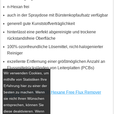
n-Hexan frei
auch in der Spraydose mit Bürstenkopfaufsatz verfügbar
generell gute Kunststoffverträglichkeit
hinterlässt eine perfekt abgereinigte und trockene
rückstandsfreie Oberfläche
100% ozonfreundliche Lösemittel, nicht-halogenierter
Reiniger
exzellente Entfernung einer größtmöglichen Anzahl an
Flussmittelrückständen von Leiterplatten (PCBs)
Wir verwenden Cookies, um
mithilfe von Statistiken Ihre
Erfahrung hier zu einer der
Pdf:
besten zu machen. Wenn
ELECTROLUBE HFFR Hexane Free Flux Remover
eng.pdf
sie nicht Ihren Wünschen
entsprechen, können Sie
diese deaktivieren. Wenn