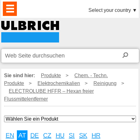
PRODUKTE
AKTUELLES
DOWNLOAD
VIDEO
PARTNER
UNTERNEHMEN
KONTAKTE
Select your country
▼
Sie sind hier:
Produkte
>
Chem. - Techn.
Produkte
>
Elektrochemikalien
>
Reinigung
>
ELECTROLUBE HFFR – Hexan freier
Flussmittelentferner
EN
AT
DE
CZ
HU
SI
SK
HR