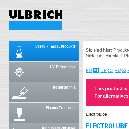
Chem. - Techn. Produkte
Sie sind hier:
Produkt
Nickelabschirmlack Pl
UV Technologie
EN
AT
DE
CZ
HU
SI
Dosiertechnik
This product is
For alternative
Plasma Treatment
Electrolube
ELECTROLUBE
Reinigungs-Systeme