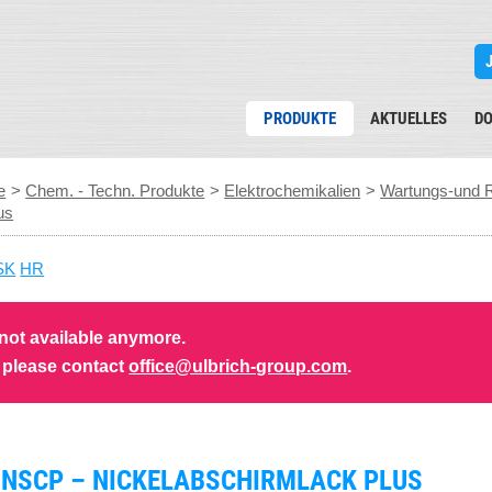
PRODUKTE
AKTUELLES
D
e
>
Chem. - Techn. Produkte
>
Elektrochemikalien
>
Wartungs-und R
us
SK
HR
 not available anymore.
s please contact
office@ulbrich-group.com
.
 NSCP – NICKELABSCHIRMLACK PLUS