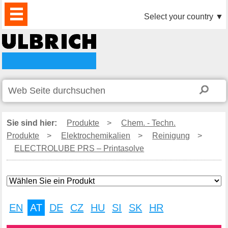
PRODUKTE
AKTUELLES
DOWNLOAD
VIDEO
PARTNER
UNTERNEHMEN
KONTAKTE
Select your country
▼
Sie sind hier:
Produkte
>
Chem. - Techn.
Produkte
>
Elektrochemikalien
>
Reinigung
>
ELECTROLUBE PRS – Printasolve
EN
AT
DE
CZ
HU
SI
SK
HR