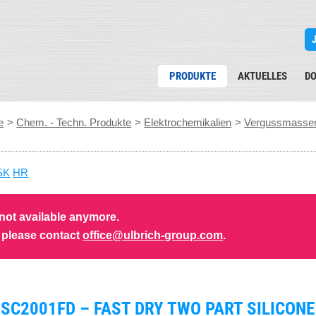
PRODUKTE
AKTUELLES
D
e
>
Chem. - Techn. Produkte
>
Elektrochemikalien
>
Vergussmasse
SK
HR
 not available anymore.
s please contact
office@ulbrich-group.com
.
SC2001FD – FAST DRY TWO PART SILICON