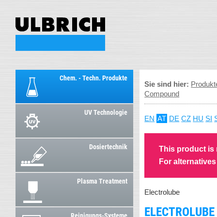
Chem. - Techn. Produkte
Sie sind hier:
Produkt
Compound
UV Technologie
EN
AT
DE
CZ
HU
SI
Dosiertechnik
This product is
For alternative
Plasma Treatment
Electrolube
ELECTROLUBE 
Reinigungs-Systeme