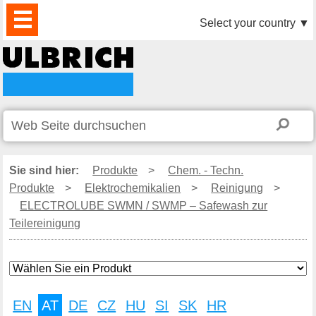
PRODUKTE
AKTUELLES
DOWNLOAD
VIDEO
PARTNER
UNTERNEHMEN
KONTAKTE
Select your country
▼
Sie sind hier:
Produkte
>
Chem. - Techn.
Produkte
>
Elektrochemikalien
>
Reinigung
>
ELECTROLUBE SWMN / SWMP – Safewash zur
Teilereinigung
EN
AT
DE
CZ
HU
SI
SK
HR