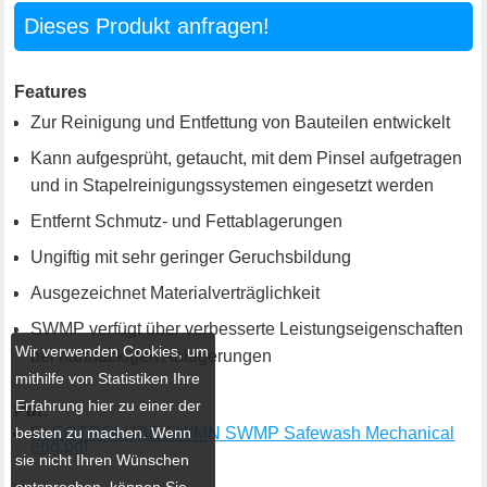
Dieses Produkt anfragen!
Features
Zur Reinigung und Entfettung von Bauteilen entwickelt
Kann aufgesprüht, getaucht, mit dem Pinsel aufgetragen
und in Stapelreinigungssystemen eingesetzt werden
Entfernt Schmutz- und Fettablagerungen
Ungiftig mit sehr geringer Geruchsbildung
Ausgezeichnet Materialverträglichkeit
SWMP verfügt über verbesserte Leistungseigenschaften
Wir verwenden Cookies, um
bei hartnäckigen Ablagerungen
mithilfe von Statistiken Ihre
Erfahrung hier zu einer der
Pdf:
besten zu machen. Wenn
ELECTROLUBE SWMN SWMP Safewash Mechanical
eng.pdf
sie nicht Ihren Wünschen
entsprechen, können Sie