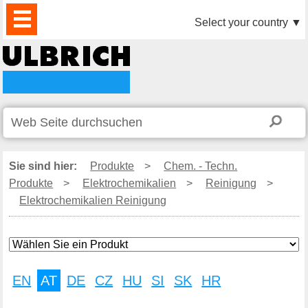
PRODUKTE
AKTUELLES
DOWNLOAD
VIDEO
PARTNER
UNTERNEHMEN
KONTAKTE
Select your country
▼
Sie sind hier:
Produkte
>
Chem. - Techn.
Produkte
>
Elektrochemikalien
>
Reinigung
>
Elektrochemikalien Reinigung
EN
AT
DE
CZ
HU
SI
SK
HR