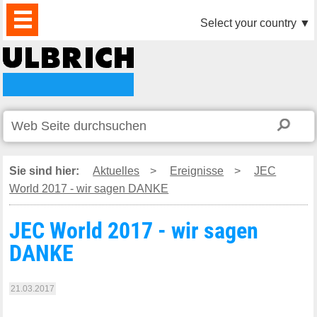
PRODUKTE
AKTUELLES
DOWNLOAD
VIDEO
PARTNER
UNTERNEHMEN
KONTAKTE
Select your country
▼
Sie sind hier:
Aktuelles
>
Ereignisse
>
JEC
World 2017 - wir sagen DANKE
JEC World 2017 - wir sagen
DANKE
21.03.2017