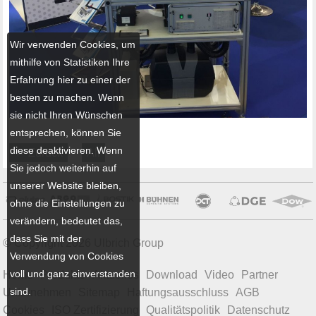
Wir verwenden Cookies, um
mithilfe von Statistiken Ihre
Erfahrung hier zu einer der
besten zu machen. Wenn
sie nicht Ihren Wünschen
entsprechen, können Sie
diese deaktivieren. Wenn
← Zurück
All
Sie jedoch weiterhin auf
unserer Website bleiben,
ohne die Einstellungen zu
verändern, bedeutet das,
dass Sie mit der
© Copyright 2026 Ulbrich Group
Verwendung von Cookies
voll und ganz einverstanden
Home
Produkte
Aktuelles
Download
Video
Partner
sind.
Unternehmen
Sitemap
Haftungsausschluss
AGB
Cookies
ISO Zertifizierung
Qualitätspolitik
Datenschutz