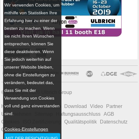
Wir verwenden Cookies, um
mithilfe von Statistiken Ihre
Erfahrung hier zu einer der
besten zu machen. Wenn
sie nicht Ihren Wünschen
entsprechen, können Sie
diese deaktivieren. Wenn
← Zurück
All
Sie jedoch weiterhin auf
unserer Website bleiben,
ohne die Einstellungen zu
verändern, bedeutet das,
dass Sie mit der
© Copyright 2026 Ulbrich Group
Verwendung von Cookies
voll und ganz einverstanden
Home
Produkte
Aktuelles
Download
Video
Partner
sind.
Unternehmen
Sitemap
Haftungsausschluss
AGB
Cookies
ISO Zertifizierung
Qualitätspolitik
Datenschutz
Cookies-Einstellungen
Code of Conduct
MIT DER BESICHTIGUNG