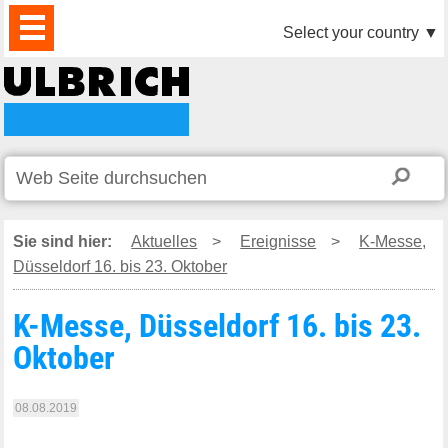
PRODUKTE
AKTUELLES
DOWNLOAD
VIDEO
PARTNER
UNTERNEHMEN
KONTAKTE
Select your country
▼
Sie sind hier:
Aktuelles
>
Ereignisse
>
K-Messe,
Düsseldorf 16. bis 23. Oktober
K-Messe, Düsseldorf 16. bis 23.
Oktober
08.08.2019