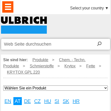
PRODUKTE
AKTUELLES
DOWNLOAD
VIDEO
PARTNER
UNTERNEHMEN
KONTAKTE
Select your country
▼
Sie sind hier:
Produkte
>
Chem. - Techn.
Produkte
>
Schmierstoffe
>
Krytox
>
Fette
>
KRYTOX GPL 220
EN
AT
DE
CZ
HU
SI
SK
HR