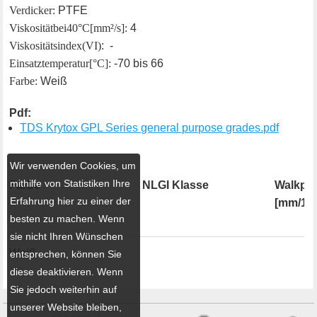
Verdicker:
PTFE
Viskosität bei 40°C [mm²/s]:
4
Viskositätsindex (VI)
: -
Einsatztemperatur [°C]:
-70 bis 66
Farbe:
Weiß
Pdf:
TDS Krytox GPL Series general purpose grades.pdf
Wir verwenden Cookies, um
mithilfe von Statistiken Ihre
Farbe
NLGI Klasse
Walkpen
Erfahrung hier zu einer der
[mm/10
besten zu machen. Wenn
sie nicht Ihren Wünschen
Weiß
entsprechen, können Sie
diese deaktivieren. Wenn
Sie jedoch weiterhin auf
unserer Website bleiben,