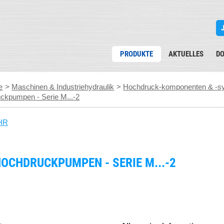
PRODUKTE
AKTUELLES
D
e
>
Maschinen & Industriehydraulik
>
Hochdruck-komponenten & -sys
pumpen - Serie M...-2
HR
OCHDRUCKPUMPEN - SERIE M...-2