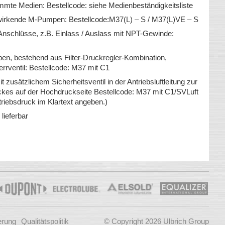
mmte Medien: Bestellcode: siehe Medienbeständigkeitsliste
chwirkende M-Pumpen: Bestellcode:M37(L) – S / M37(L)VE – S
schlüsse, z.B. Einlass / Auslass mit NPT-Gewinde:
mpen, bestehend aus Filter-Druckregler-Kombination,
rventil: Bestellcode: M37 mit C1
it zusätzlichem Sicherheitsventil in der Antriebsluftleitung zur
kes auf der Hochdruckseite Bestellcode: M37 mit C1/SVLuft
triebsdruck im Klartext angeben.)
lieferbar
ierung
Qualitätspolitik
© Copyright 2026 Ulbrich Group