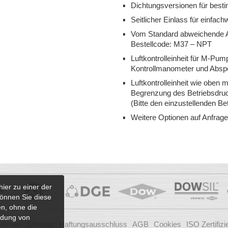
Dichtungsversionen für besti
Seitlicher Einlass für einfa
Vom Standard abweichende An
Bestellcode: M37 – NPT
Luftkontrolleinheit für M-Pu
Kontrollmanometer und Absper
Luftkontrolleinheit wie oben m
Begrenzung des Betriebsdruc
(Bitte den einzustellenden Be
Weitere Optionen auf Anfrage 
hier zu einer der
önnen Sie diese
en, ohne die
ndung von
nehmen
Sitemap
Haftungsausschluss
AGB
Cookies
ISO Zertifiz