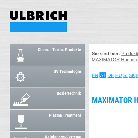
Chem. - Techn. Produkte
Sie sind hier:
Produkt
MAXIMATOR Hochdruck
UV Technologie
EN
AT
DE
HU
SI
SK
Dosiertechnik
MAXIMATOR H
Plasma Treatment
Reinigungs-Systeme