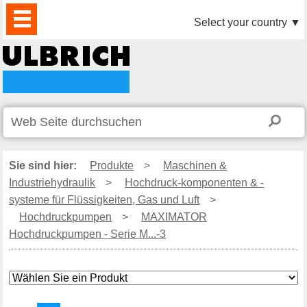
PRODUKTE
AKTUELLES
DOWNLOAD
VIDEO
PARTNER
UNTERNEHMEN
KONTAKTE
Select your country
▼
Sie sind hier:
Produkte
>
Maschinen &
Industriehydraulik
>
Hochdruck-komponenten & -
systeme für Flüssigkeiten, Gas und Luft
>
Hochdruckpumpen
>
MAXIMATOR
Hochdruckpumpen - Serie M...-3