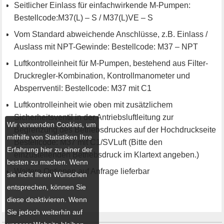
Seitlicher Einlass für einfachwirkende M-Pumpen:
Bestellcode:M37(L) – S / M37(L)VE – S
Vom Standard abweichende Anschlüsse, z.B. Einlass /
Auslass mit NPT-Gewinde: Bestellcode: M37 – NPT
Luftkontrolleinheit für M-Pumpen, bestehend aus Filter-
Druckregler-Kombination, Kontrollmanometer und
Absperrventil: Bestellcode: M37 mit C1
Luftkontrolleinheit wie oben mit zusätzlichem
Sicherheitsventil in der Antriebsluftleitung zur
Wir verwenden Cookies, um
Begrenzung des Betriebsdruckes auf der Hochdruckseite
mithilfe von Statistiken Ihre
Bestellcode: M37 mit C1/SVLuft (Bitte den
Erfahrung hier zu einer der
einzustellenden Betriebsdruck im Klartext angeben.)
besten zu machen. Wenn
Weitere Optionen auf Anfrage lieferbar
sie nicht Ihren Wünschen
entsprechen, können Sie
diese deaktivieren. Wenn
Sie jedoch weiterhin auf