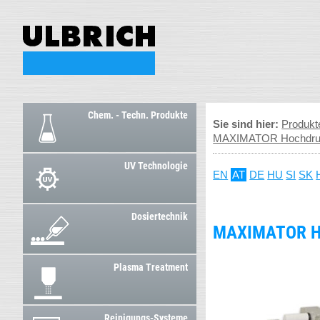
Chem. - Techn. Produkte
Sie sind hier:
Produkt
MAXIMATOR Hochdruck
UV Technologie
EN
AT
DE
HU
SI
SK
Dosiertechnik
MAXIMATOR H
Plasma Treatment
Reinigungs-Systeme