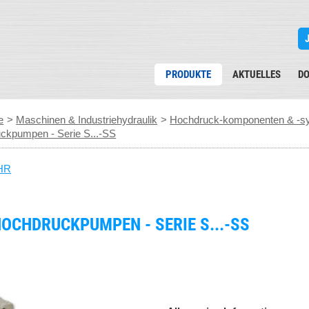
PRODUKTE
AKTUELLES
D
e
>
Maschinen & Industriehydraulik
>
Hochdruck-komponenten & -sys
pumpen - Serie S...-SS
HR
OCHDRUCKPUMPEN - SERIE S...-SS