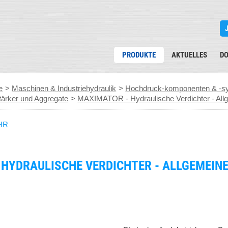
PRODUKTE
AKTUELLES
D
e
>
Maschinen & Industriehydraulik
>
Hochdruck-komponenten & -sys
tärker und Aggregate
>
MAXIMATOR - Hydraulische Verdichter - Allg
HR
 HYDRAULISCHE VERDICHTER - ALLGEMEIN