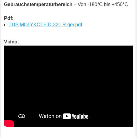
Gebrauchstemperaturbereich
– Von -180°C bis +450°C
Pdf:
TDS MOLYKOTE D 321 R ger.pdf
Video: