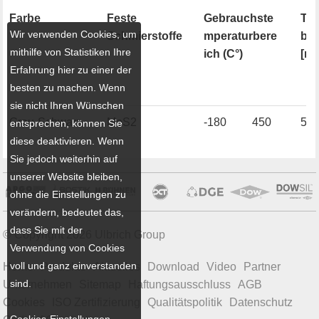
Farbe
Feste
Gebrauchste
Tro
Wir verwenden Cookies, um
Schmierstoffe
mperaturbere
bei
mithilfe von Statistiken Ihre
ich (C°)
[mi
Erfahrung hier zu einer der
besten zu machen. Wenn
sie nicht Ihren Wünschen
Grau-Schwarz
MoS2
-180
450
5
entsprechen, können Sie
diese deaktivieren. Wenn
Sie jedoch weiterhin auf
unserer Website bleiben,
ohne die Einstellungen zu
verändern, bedeutet das,
dass Sie mit der
© Copyright 2026 Ulbrich Group
Verwendung von Cookies
voll und ganz einverstanden
Home
Produkte
Aktuelles
Download
Video
Partner
sind.
Unternehmen
Sitemap
Haftungsausschluss
AGB
Cookies
ISO Zertifizierung
Qualitätspolitik
Datenschutz
Cookies-Einstellungen