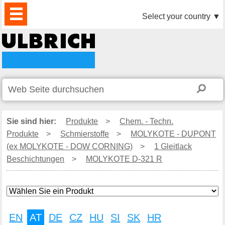
PRODUKTE
AKTUELLES
DOWNLOAD
VIDEO
PARTNER
UNTERNEHMEN
KONTAKTE
Select your country
▼
Sie sind hier:
Produkte
>
Chem. - Techn.
Produkte
>
Schmierstoffe
>
MOLYKOTE - DUPONT
(ex MOLYKOTE - DOW CORNING)
>
1 Gleitlack
Beschichtungen
>
MOLYKOTE D-321 R
EN
AT
DE
CZ
HU
SI
SK
HR