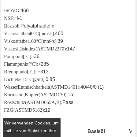
ISO VG:
460
NSF:
H-1
Basisöl:
Polyalphaolefin
Viskosität bei 40°C [mm²/s]:
460
Viskosität bei 100°C [mm²/s]:
39
Viskositätsindex (ASTM D2270):
147
Pourpoint [°C]:
-36
Flammpunkt [°C]:
+285
Brennpunkt [°C]:
+313
Dichte bei 15°C [g/ml]:
0.85
Wasser Entmischbarkeit (ASTM D1401):
40/40/0 (1)
Korrosion, Kupfer (ASTM D130):
1a
Rostschutz (ASTM D665 A, B):
Pass
FZG (ASTM D5182):
12+
Wir verwenden Cookies, um
mithilfe von Statistiken Ihre
ISO VG
NSF
Basisöl
Vis