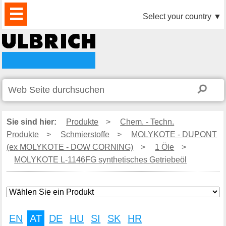
PRODUKTE
AKTUELLES
DOWNLOAD
VIDEO
PARTNER
UNTERNEHMEN
KONTAKTE
Select your country
▼
Sie sind hier:
Produkte
>
Chem. - Techn.
Produkte
>
Schmierstoffe
>
MOLYKOTE - DUPONT
(ex MOLYKOTE - DOW CORNING)
>
1 Öle
>
MOLYKOTE L-1146FG synthetisches Getriebeöl
EN
AT
DE
HU
SI
SK
HR