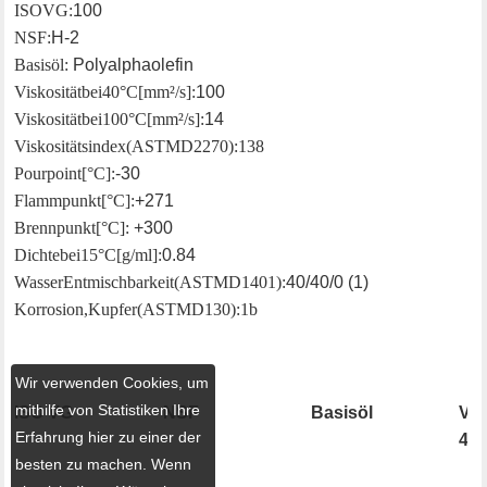
ISO VG:
100
NSF:
H-2
Basisöl:
Polyalphaolefin
Viskosität bei 40°C [mm²/s]:
100
Viskosität bei 100°C [mm²/s]:
14
Viskositätsindex (ASTM D2270): 138
Pourpoint [°C]:
-30
Flammpunkt [°C]:
+271
Brennpunkt [°C]:
+300
Dichte bei 15°C [g/ml]:
0.84
Wasser Entmischbarkeit (ASTM D1401):
40/40/0 (1)
Korrosion, Kupfer (ASTM D130): 1b
Wir verwenden Cookies, um
mithilfe von Statistiken Ihre
ISO VG
NSF
Basisöl
Vis
Erfahrung hier zu einer der
40°
besten zu machen. Wenn