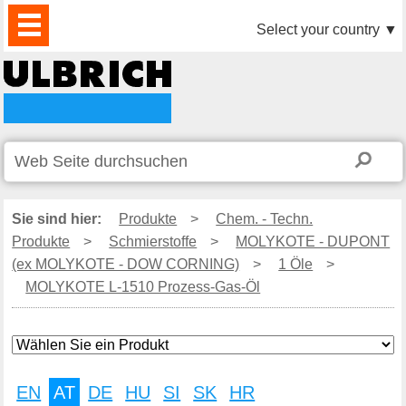
PRODUKTE
AKTUELLES
DOWNLOAD
VIDEO
PARTNER
UNTERNEHMEN
KONTAKTE
Select your country
▼
Sie sind hier:
Produkte
>
Chem. - Techn.
Produkte
>
Schmierstoffe
>
MOLYKOTE - DUPONT
(ex MOLYKOTE - DOW CORNING)
>
1 Öle
>
MOLYKOTE L-1510 Prozess-Gas-Öl
EN
AT
DE
HU
SI
SK
HR