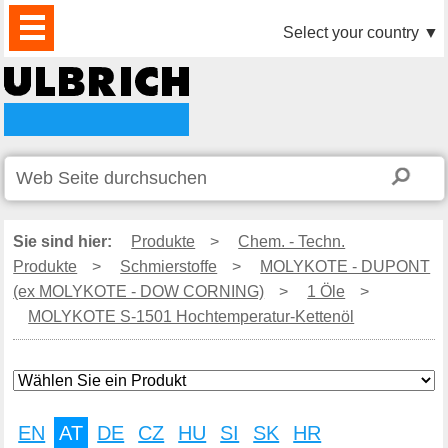
PRODUKTE
AKTUELLES
DOWNLOAD
VIDEO
PARTNER
UNTERNEHMEN
KONTAKTE
Select your country
▼
Sie sind hier:
Produkte
>
Chem. - Techn.
Produkte
>
Schmierstoffe
>
MOLYKOTE - DUPONT
(ex MOLYKOTE - DOW CORNING)
>
1 Öle
>
MOLYKOTE S-1501 Hochtemperatur-Kettenöl
EN
AT
DE
CZ
HU
SI
SK
HR