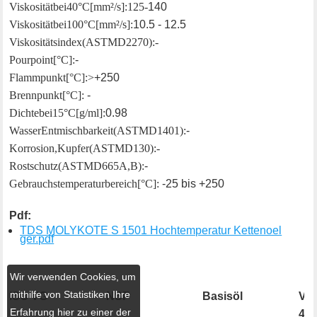
Viskosität bei 40°C [mm²/s]: 125 -
140
Viskosität bei 100°C [mm²/s]:
10.5 - 12.5
Viskositätsindex (ASTM D2270): -
Pourpoint [°C]:
-
Flammpunkt [°C]: >
+250
Brennpunkt [°C]:
-
Dichte bei 15°C [g/ml]:
0.98
Wasser Entmischbarkeit (ASTM D1401):
-
Korrosion, Kupfer (ASTM D130): -
Rostschutz (ASTM D665 A, B):
-
Gebrauchstemperaturbereich [°C]:
-25 bis +250
Pdf:
TDS MOLYKOTE S 1501 Hochtemperatur Kettenoel
ger.pdf
Wir verwenden Cookies, um
mithilfe von Statistiken Ihre
ISO VG
NSF
Basisöl
Vis
Erfahrung hier zu einer der
40°