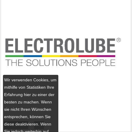
Wir verwenden Cookies, um
mithilfe von Statistiken Ihre
Erfahrung hier zu einer der
besten zu machen. Wenn
sie nicht Ihren Wünschen
entsprechen, können Sie
diese deaktivieren. Wenn
← Zurück
All
Sie jedoch weiterhin auf