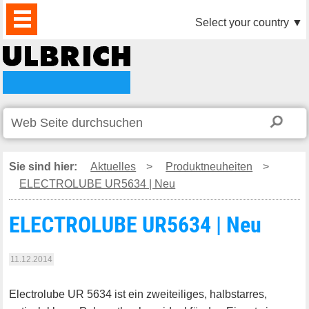
PRODUKTE
AKTUELLES
DOWNLOAD
VIDEO
PARTNER
UNTERNEHMEN
KONTAKTE
Select your country
▼
Sie sind hier:
Aktuelles
>
Produktneuheiten
>
ELECTROLUBE UR5634 | Neu
ELECTROLUBE UR5634 | Neu
11.12.2014
Electrolube UR 5634 ist ein zweiteiliges, halbstarres,