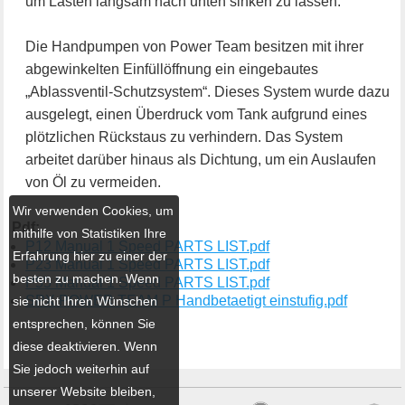
um Lasten langsam nach unten sinken zu lassen.
Die Handpumpen von Power Team besitzen mit ihrer
abgewinkelten Einfüllöffnung ein eingebautes
„Ablassventil-Schutzsystem“. Dieses System wurde dazu
ausgelegt, einen Überdruck vom Tank aufgrund eines
plötzlichen Rückstaus zu verhindern. Das System
arbeitet darüber hinaus als Dichtung, um ein Auslaufen
von Öl zu vermeiden.
Wir verwenden Cookies, um
Pdf:
mithilfe von Statistiken Ihre
P12 Manual 1 Speed PARTS LIST.pdf
Erfahrung hier zu einer der
P23 Manual 1 Speed PARTS LIST.pdf
besten zu machen. Wenn
P55 Manual 1 Speed PARTS LIST.pdf
SPX POWER TEAM P Handbetaetigt einstufig.pdf
sie nicht Ihren Wünschen
entsprechen, können Sie
diese deaktivieren. Wenn
Sie jedoch weiterhin auf
unserer Website bleiben,