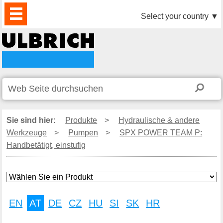
PRODUKTE
AKTUELLES
DOWNLOAD
VIDEO
PARTNER
UNTERNEHMEN
KONTAKTE
Select your country
▼
Sie sind hier:
Produkte
>
Hydraulische & andere
Werkzeuge
>
Pumpen
>
SPX POWER TEAM P:
Handbetätigt, einstufig
EN
AT
DE
CZ
HU
SI
SK
HR