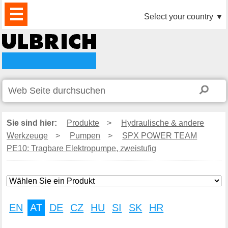
PRODUKTE
AKTUELLES
DOWNLOAD
VIDEO
PARTNER
UNTERNEHMEN
KONTAKTE
Select your country
▼
Sie sind hier:
Produkte
>
Hydraulische & andere
Werkzeuge
>
Pumpen
>
SPX POWER TEAM
PE10: Tragbare Elektropumpe, zweistufig
EN
AT
DE
CZ
HU
SI
SK
HR