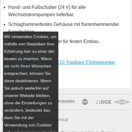
Hand- und Fußschalter (24 V) für alle
Wechselstrompumpen lieferbar.
Schlaghammerfestes Gehäuse mit flammhemmender
Konstruktion.
Wir verwenden Cookies, um
Bodenbefestigungslöcher für festen Einbau.
mithilfe von Statistiken Ihre
Erfahrung hier zu einer der
Pdf:
besten zu machen. Wenn
SPX POWER TEAM PE10 Tragbare Elektropumpe
zweistufig.pdf
sie nicht Ihren Wünschen
entsprechen, können Sie
diese deaktivieren. Wenn
Sie jedoch weiterhin auf
unserer Website bleiben,
ohne die Einstellungen zu
verändern, bedeutet das,
dass Sie mit der
© Copyright 2026 Ulbrich Group
Verwendung von Cookies