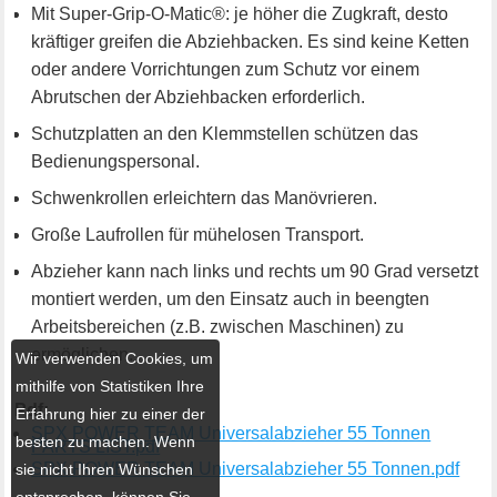
Mit Super-Grip-O-Matic®: je höher die Zugkraft, desto
kräftiger greifen die Abziehbacken. Es sind keine Ketten
oder andere Vorrichtungen zum Schutz vor einem
Abrutschen der Abziehbacken erforderlich.
Schutzplatten an den Klemmstellen schützen das
Bedienungspersonal.
Schwenkrollen erleichtern das Manövrieren.
Große Laufrollen für mühelosen Transport.
Abzieher kann nach links und rechts um 90 Grad versetzt
montiert werden, um den Einsatz auch in beengten
Arbeitsbereichen (z.B. zwischen Maschinen) zu
ermöglichen.
Wir verwenden Cookies, um
mithilfe von Statistiken Ihre
Pdf:
Erfahrung hier zu einer der
SPX POWER TEAM Universalabzieher 55 Tonnen
besten zu machen. Wenn
PARTS LIST.pdf
SPX POWER TEAM Universalabzieher 55 Tonnen.pdf
sie nicht Ihren Wünschen
entsprechen, können Sie