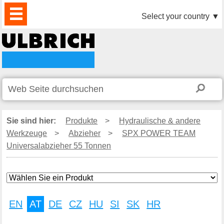
PRODUKTE
AKTUELLES
DOWNLOAD
VIDEO
PARTNER
UNTERNEHMEN
KONTAKTE
Select your country
▼
Sie sind hier:
Produkte
>
Hydraulische & andere
Werkzeuge
>
Abzieher
>
SPX POWER TEAM
Universalabzieher 55 Tonnen
EN
AT
DE
CZ
HU
SI
SK
HR