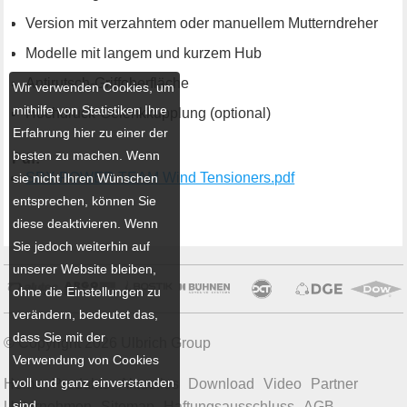
Version mit verzahntem oder manuellem Mutterndreher
Modelle mit langem und kurzem Hub
Antirutsch-Griffoberfläche
Wir verwenden Cookies, um
mithilfe von Statistiken Ihre
Hochdruck-Gelenkkupplung (optional)
Erfahrung hier zu einer der
besten zu machen. Wenn
Pdf:
SPX POWER TEAM Wind Tensioners.pdf
sie nicht Ihren Wünschen
entsprechen, können Sie
diese deaktivieren. Wenn
Sie jedoch weiterhin auf
unserer Website bleiben,
ohne die Einstellungen zu
verändern, bedeutet das,
dass Sie mit der
© Copyright 2026 Ulbrich Group
Verwendung von Cookies
voll und ganz einverstanden
Home
Produkte
Aktuelles
Download
Video
Partner
sind.
Unternehmen
Sitemap
Haftungsausschluss
AGB