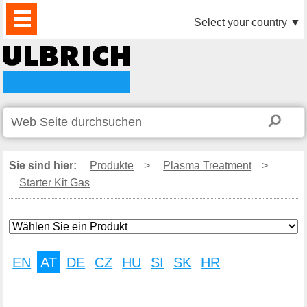
PRODUKTE
AKTUELLES
DOWNLOAD
VIDEO
PARTNER
UNTERNEHMEN
KONTAKTE
Select your country
▼
Sie sind hier:
Produkte
>
Plasma Treatment
>
Starter Kit Gas
EN
AT
DE
CZ
HU
SI
SK
HR