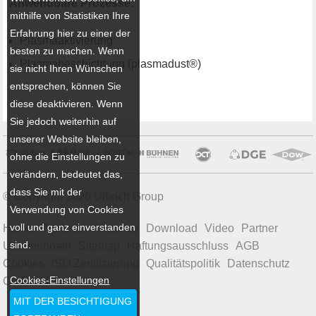
Anwendbare Prozesse:
mithilfe von Statistiken Ihre
Erfahrung hier zu einer der
Plasmaaktivierung
besten zu machen. Wenn
Plasmabeschichtung (plasmadust®)
sie nicht Ihren Wünschen
entsprechen, können Sie
diese deaktivieren. Wenn
Sie jedoch weiterhin auf
unserer Website bleiben,
ohne die Einstellungen zu
verändern, bedeutet das,
dass Sie mit der
© Copyright 2026 Ulbrich Group
Verwendung von Cookies
voll und ganz einverstanden
Home
Produkte
Aktuelles
Download
Video
Partner
sind.
Unternehmen
Sitemap
Haftungsausschluss
AGB
Cookies
ISO Zertifizierung
Qualitätspolitik
Datenschutz
Cookies-Einstellungen
Code of Conduct
MIT DER BESICHTIGUNG