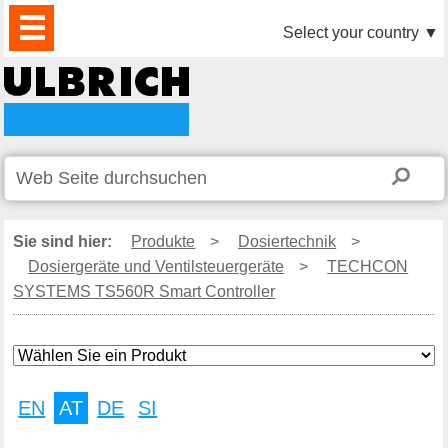
PRODUKTE
AKTUELLES
DOWNLOAD
VIDEO
PARTNER
UNTERNEHMEN
KONTAKTE
Select your country
▼
Sie sind hier:
Produkte
>
Dosiertechnik
>
Dosiergeräte und Ventilsteuergeräte
>
TECHCON
SYSTEMS TS560R Smart Controller
EN
AT
DE
SI