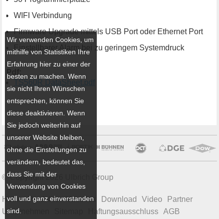
WIFI Verbindung
Firmware Upgrade mittels USB Port oder Ethernet Port
Wir verwenden Cookies, um
Einstellbarer Alarm bei zu geringem Systemdruck
mithilfe von Statistiken Ihre
Erfahrung hier zu einer der
Pdf:
besten zu machen. Wenn
TS560R DataSheet.pdf
sie nicht Ihren Wünschen
entsprechen, können Sie
diese deaktivieren. Wenn
Sie jedoch weiterhin auf
unserer Website bleiben,
ohne die Einstellungen zu
verändern, bedeutet das,
dass Sie mit der
© Copyright 2026 Ulbrich Group
Verwendung von Cookies
voll und ganz einverstanden
Home
Produkte
Aktuelles
Download
Video
Partner
sind.
Unternehmen
Sitemap
Haftungsausschluss
AGB